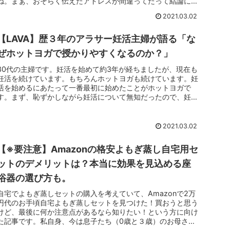
ね。まぁ、おそらく伝えたアドレスが間違ってたって結論に至
ったんですが、「...
2021.03.02
【LAVA】歴３年のアラサー妊活主婦が語る「な
ぜホットヨガで授かりやすくなるのか？」
30代の主婦です。妊活を始めて約3年が経ちましたが、現在も
妊活を続けています。もちろんホットヨガも続けています。妊
活を始めるにあたって一番最初に始めたことがホットヨガで
す。まず、恥ずかしながら妊活について無知だったので、妊活
に関するいろんな...
2021.03.02
【※要注意】Amazonの格安よもぎ蒸し自宅用セ
ットのデメリットは？本当に効果を見込める座
浴器の選び方も。
自宅でよもぎ蒸しセットの購入を考えていて、Amazonで2万
円代のお手頃自宅よもぎ蒸しセットを見つけた！買おうと思う
けど、最後に何か注意点があるなら知りたい！という方に向け
た記事です。私自身、今は息子たち（0歳と３歳）のお母さん