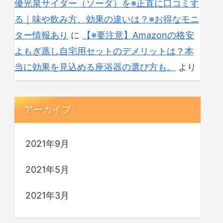
優光泉サイダー（ソーダ）を※正直に口コミす
る｜味や飲み方、効果の違いは？※お得なモニ
ター情報あり
に
【※要注意】Amazonの格安
よもぎ蒸し自宅用セットのデメリットは？本
当に効果を見込める座浴器の選び方も。
より
アーカイブ
2021年9月
2021年5月
2021年3月